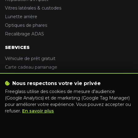
Vitres latérales & custodes
Lunette arrière
Optiques de phares
Recalibrage ADAS
SERVICES
Véhicule de prêt gratuit
Carte cadeau parrainage
Nettoyage intérieur
Nous respectons votre vie privée
Recyclage de pare-brise
Freeglass utilise des cookies de mesure d'audience
(Google Analytics) et de marketing (Google Tag Manager)
CONTACT
pour améliorer votre expérience. Vous pouvez accepter ou
refuser.
En savoir plus
09 78 45 47 47
contact@freeglass.fr
www.freeglass.fr