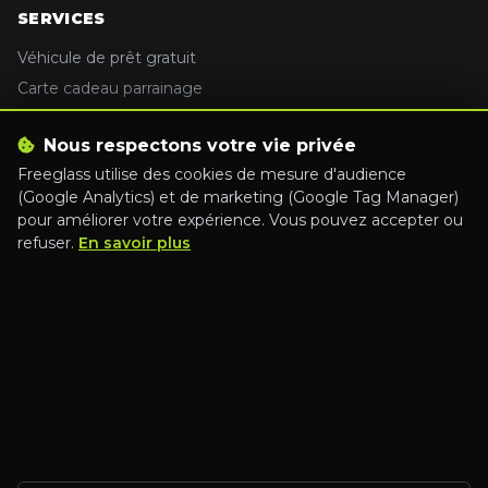
SERVICES
Véhicule de prêt gratuit
Carte cadeau parrainage
Nettoyage intérieur
Nous respectons votre vie privée
Recyclage de pare-brise
Freeglass utilise des cookies de mesure d'audience
(Google Analytics) et de marketing (Google Tag Manager)
CONTACT
pour améliorer votre expérience. Vous pouvez accepter ou
refuser.
En savoir plus
09 78 45 47 47
contact@freeglass.fr
www.freeglass.fr
SUIVEZ-NOUS