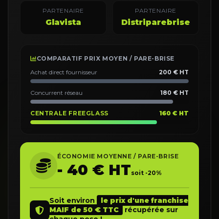
PARTENAIRE
PARTENAIRE
Glavista
Distriparebrise
COMPARATIF PRIX MOYEN / PARE-BRISE
Achat direct fournisseur
200 € HT
Concurrent réseau
180 € HT
CENTRALE FREEGLASS
160 € HT
ÉCONOMIE MOYENNE / PARE-BRISE
- 40 € HT
soit -20%
Soit environ
le prix d'une franchise
MAIF de 50 € TTC
récupérée sur