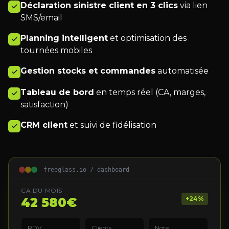
Déclaration sinistre client en 3 clics
via lien
SMS/email
Planning intelligent
et optimisation des
tournées mobiles
Gestion stocks et commandes
automatisée
Tableau de bord
en temps réel (CA, marges,
satisfaction)
CRM client
et suivi de fidélisation
freeglass.io / dashboard
CA DU MOIS
+24%
42 580€
RDV
Clients
Note