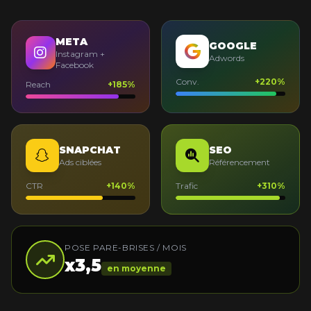
META
GOOGLE
Instagram +
Adwords
Facebook
Conv.
+220%
Reach
+185%
SNAPCHAT
SEO
Ads ciblées
Référencement
CTR
+140%
Trafic
+310%
POSE PARE-BRISES / MOIS
x3,5
en moyenne